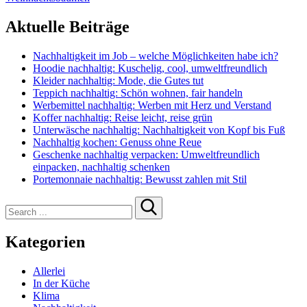
Aktuelle Beiträge
Nachhaltigkeit im Job – welche Möglichkeiten habe ich?
Hoodie nachhaltig: Kuschelig, cool, umweltfreundlich
Kleider nachhaltig: Mode, die Gutes tut
Teppich nachhaltig: Schön wohnen, fair handeln
Werbemittel nachhaltig: Werben mit Herz und Verstand
Koffer nachhaltig: Reise leicht, reise grün
Unterwäsche nachhaltig: Nachhaltigkeit von Kopf bis Fuß
Nachhaltig kochen: Genuss ohne Reue
Geschenke nachhaltig verpacken: Umweltfreundlich
einpacken, nachhaltig schenken
Portemonnaie nachhaltig: Bewusst zahlen mit Stil
Search
for:
Kategorien
Allerlei
In der Küche
Klima