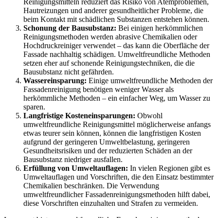
Reinigungsmitteln reduziert das Risiko von Atemproblemen,
Hautreizungen und anderer gesundheitlicher Probleme, die
beim Kontakt mit schädlichen Substanzen entstehen können.
Schonung der Bausubstanz:
Bei einigen herkömmlichen
Reinigungsmethoden werden abrasive Chemikalien oder
Hochdruckreiniger verwendet – das kann die Oberfläche der
Fassade nachhaltig schädigen. Umweltfreundliche Methoden
setzen eher auf schonende Reinigungstechniken, die die
Bausubstanz nicht gefährden.
Wassereinsparung:
Einige umweltfreundliche Methoden der
Fassadenreinigung benötigen weniger Wasser als
herkömmliche Methoden – ein einfacher Weg, um Wasser zu
sparen.
Langfristige Kosteneinsparungen:
Obwohl
umweltfreundliche Reinigungsmittel möglicherweise anfangs
etwas teurer sein können, können die langfristigen Kosten
aufgrund der geringeren Umweltbelastung, geringeren
Gesundheitsrisiken und der reduzierten Schäden an der
Bausubstanz niedriger ausfallen.
Erfüllung von Umweltauflagen:
In vielen Regionen gibt es
Umweltauflagen und Vorschriften, die den Einsatz bestimmter
Chemikalien beschränken. Die Verwendung
umweltfreundlicher Fassadenreinigungsmethoden hilft dabei,
diese Vorschriften einzuhalten und Strafen zu vermeiden.